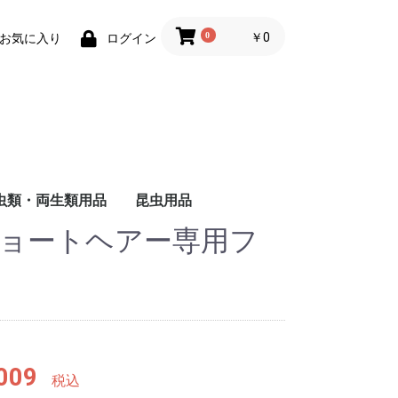
0
￥0
お気に入り
ログイン
虫類・両生類用品
昆虫用品
ショートヘアー専用フ
ザ
ャ
ド
ー
バ
る
し
る
い
ヘ
ォ
ー
・
用
被
る
い
維
用
成
る
猫
猫
の主食
食
のおやつ
用トイレ砂
用床材・巣材
用ケージ・ケー
小物類
巣・ハウス
ード
品
子犬用
成犬用
シニア犬用
フィルター・ろか材
フード
用品
去
009
税込