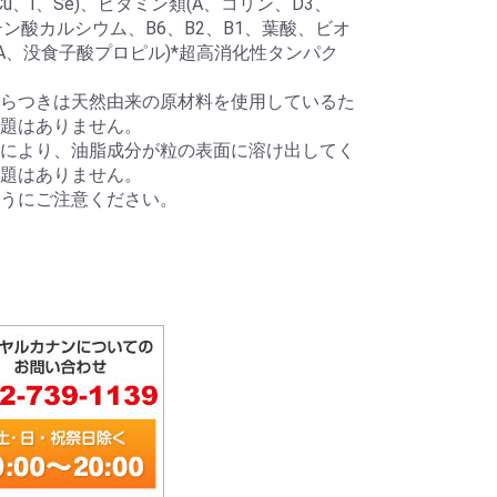
、Cu、I、Se)、ビタミン類(A、コリン、D3、
ン酸カルシウム、B6、B2、B1、葉酸、ビオ
HA、没食子酸プロピル)*超高消化性タンパク
らつきは天然由来の原材料を使用しているた
題はありません。
により、油脂成分が粒の表面に溶け出してく
題はありません。
ようにご注意ください。