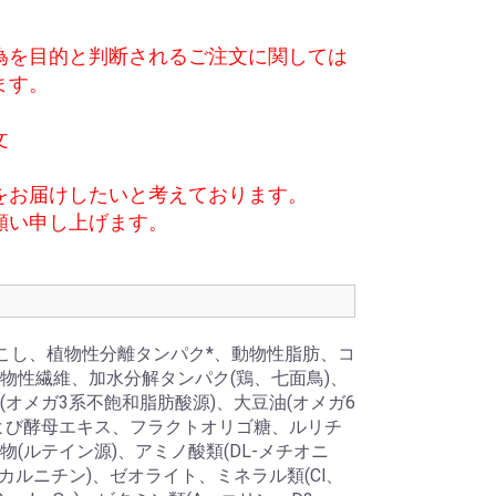
為を目的と判断されるご注文に関しては
ます。
文
をお届けしたいと考えております。
願い申し上げます。
ろこし、植物性分離タンパク*、動物性脂肪、コ
物性繊維、加水分解タンパク(鶏、七面鳥)、
オメガ3系不飽和脂肪酸源)、大豆油(オメガ6
よび酵母エキス、フラクトオリゴ糖、ルリチ
(ルテイン源)、アミノ酸類(DL-メチオニ
-カルニチン)、ゼオライト、ミネラル類(Cl、