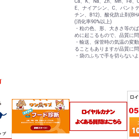
Ca、K、Na、Zn、Mn、Fe
E、ナイアシン、C、パントテ
チン、B12)、酸化防止剤(B
(消化率90%以上)
・粒の色、形、大きさ等のば
めに起こるもので、品質に問
・輸送、保管時の気温の変動
ることもありますが品質に問
・袋のふちで手を切らない