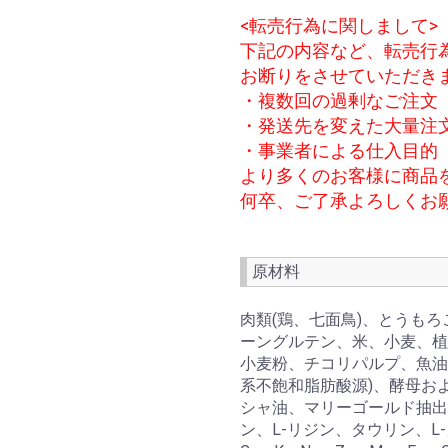
<転売行為に関しまして>
下記の内容など、転売行
お断りをさせていただき
・複数回の過剰なご注文
・発送先を変えた大量注
・事業者による仕入目的
より多くのお客様に商品
何卒、ご了承よろしくお
原材料
肉類(鶏、七面鳥)、とうも
ーングルテン、米、小麦、植
小麦粉、チコリパルプ、魚油(
系不飽和脂肪酸源)、酵母お
シャ油、マリーゴールド抽出物
ン、L-リジン、タウリン、L