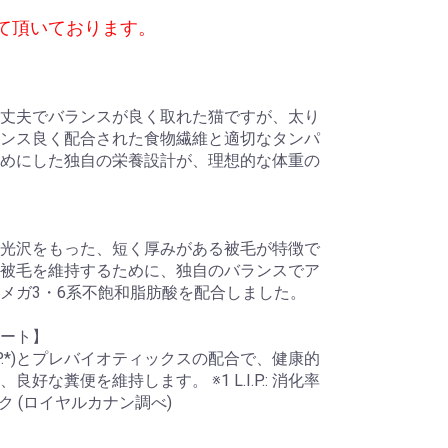
て頂いております。
丈夫でバランスが良く取れた猫ですが、太り
ンス良く配合された食物繊維と適切なタンパ
めにした独自の栄養設計が、理想的な体重の
光沢をもった、短く厚みがある被毛が特徴で
被毛を維持するために、独自のバランスでア
メガ3・6系不飽和脂肪酸を配合しました。
ート】
.P.*)とプレバイオティックスの配合で、健康的
な糞便を維持します。 ※1 L.I.P.: 消化率
ク (ロイヤルカナン調べ)