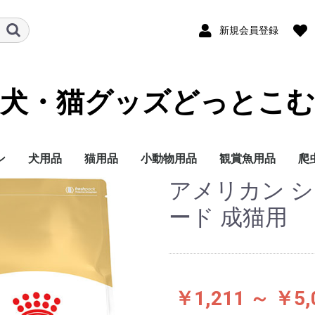
新規会員登録
犬・猫グッズどっとこむ
ン
犬用品
猫用品
小動物用品
観賞魚用品
爬
アメリカン 
ランド
テゴリー
イズ別に探す
イフステージ（年
能で選ぶ
ランド
テゴリー
イフステージ（年
能で選ぶ
ドライフード
ウェットフード
ミルク
おやつ
サプリメント
トイレ用品
ペットシーツ
オムツ
サークル・ゲート
ケア・お手入れ用品
しつけ
消臭・除菌
ブリードヘルスニュー
ブリードヘルスニュー
サイズヘルスニュート
ケーナインケアニュー
ケーナインヘルスニュ
ライフステージ（年
フィーラインブリード
フィーラインケアニュ
フィーラインヘルスニ
フィーラインヘルスニ
フィーラインケアニュ
ドライフード
ウェットフード
おやつ
ミルク
サプリメント
トイレ用品
猫砂
おもちゃ
ケア・お手入れ用品
しつけ
消臭・除菌
ナチュラルチョイス
シュプレモ
ワイルドレシピ
グリニーズ
ドライフード
ウェットフード
おやつ
超小型4kg以下
小型犬4~10kg
中型犬10~25kg
大型犬25kg以上
子犬 生後8か月まで
成犬 生後9か月から6
シニア犬 7歳以上
エイジングケアをした
歯の健康を保ちたい
穀物フリーでおなかに
食事の好き嫌いが激し
食物アレルギーが気に
肥満傾向なので減量し
避妊・去勢した愛犬に
ナチュラルチョイス
ワイルドレシピ
デイリーディッシュ
グリニーズ
ドライフード
ウェットフード
おやつ
子猫用
成猫用
シニア猫用
エイジングケアをした
穀物フリーでお腹にや
歯の健康を保ちたい
食事の好き嫌いが激し
尿路の健康を配慮した
肥満傾向なので減量し
避妊・去勢した愛猫に
皮膚・被毛ケア
毛玉をよく吐く
フード
用品
セレクトバランス
プロフェッショナルバ
子犬用
成犬用
シニア犬用
成犬用
シャンプー・リンス
チワワ
ダックスフンド
プードル
柴犬
ミニチュアシュナウ
ヨークシャーテリア
シーズー
ポメラニアン
キャバリアキングチ
マルチーズ
パグ
フレンチブルドッグ
ジャーマンシェパー
ゴールデンレトリバ
ラブラドールレトリ
チワワ
ダックスフンド
プードル
超小型犬 4㎏以下
小型犬 1～10kg
中型犬 11～25kg
大型犬 26kg以上
食事にこだわりがあ
適正体重の維持が難
皮膚が敏感な犬用
肥満気味の犬用
胃腸が敏感な犬用
歯垢・歯石が気にな
健康な尿を維持した
授乳期&離乳期
小型犬
子犬
成犬
シニア犬
アメリカンショート
ノルウェージャンフ
ブリティッシュショ
ラグドール
ペルシャ・チンチラ
メインクーン
シャム
毛玉が気になる成猫
肥満気味の成猫用
健康で美しい皮膚・
歯垢・歯石が気にな
健康な尿を維持した
健康なおなか・便を
おねだりの多い成猫
授乳期&離乳期
成長期
成猫期
室内で生活する猫用
食が細くやせ気味の
食事にこだわりがあ
適度に運動をする成
避妊・去勢している
高齢期
老齢期
授乳期&離乳期
成長期
成猫期
中高齢期
高齢期
フード
用品
セレクトバランス
Catit
ウェルネス
リブクリア
小動物
鳥の主
小動物
小動物
小動物
小動物
小鳥用
小鳥用
フ
用
）
）
トリション
トリションウェット
リション
トリション
ートリションウェット
齢）
ニュートリション
ートリション
ュートリション
ュートリションウェッ
ートリションウェット
歳まで
い
やさしい
い
なる
たい
配慮したい
い
さしい
い
い
たい
配慮したい
ランス
ー
ールズ
ー
犬用
く食用旺盛、避妊・
犬用
犬用
アー
レストキャット
トヘアー
ヒマラヤン
毛を保ちたい成猫用
成猫用
成猫用
持したい
猫用
成猫用
用
用
ス
ード 成猫用
ト
勢で太りやすい犬用
￥1,211 ～ ￥5,