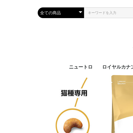
ニュートロ
ロイヤルカナ
犬製品
猫製品
犬用
猫用
ブ
カ
サ
ラ
機
ブ
カ
ラ
機
齢
齢