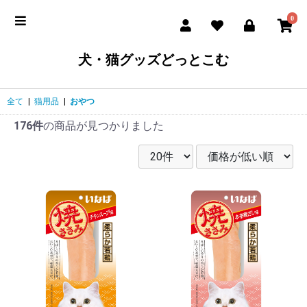
0
犬・猫グッズどっとこむ
全て
|
猫用品
|
おやつ
176件
の商品が見つかりました