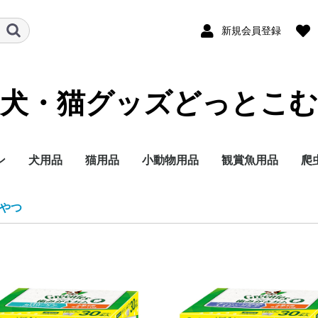
新規会員登録
犬・猫グッズどっとこむ
ン
犬用品
猫用品
小動物用品
観賞魚用品
爬
ランド
テゴリー
イズ別に探す
イフステージ（年
能で選ぶ
ランド
テゴリー
イフステージ（年
能で選ぶ
ドライフード
ウェットフード
ミルク
おやつ
サプリメント
トイレ用品
ペットシーツ
オムツ
サークル・ゲート
ケア・お手入れ用品
しつけ
消臭・除菌
ブリードヘルスニュー
ブリードヘルスニュー
サイズヘルスニュート
ケーナインケアニュー
ケーナインヘルスニュ
ライフステージ（年
フィーラインブリード
フィーラインケアニュ
フィーラインヘルスニ
フィーラインヘルスニ
フィーラインケアニュ
ドライフード
ウェットフード
おやつ
ミルク
サプリメント
トイレ用品
猫砂
おもちゃ
ケア・お手入れ用品
しつけ
消臭・除菌
ナチュラルチョイス
シュプレモ
ワイルドレシピ
グリニーズ
ドライフード
ウェットフード
おやつ
超小型4kg以下
小型犬4~10kg
中型犬10~25kg
大型犬25kg以上
子犬 生後8か月まで
成犬 生後9か月から6
シニア犬 7歳以上
エイジングケアをした
歯の健康を保ちたい
穀物フリーでおなかに
食事の好き嫌いが激し
食物アレルギーが気に
肥満傾向なので減量し
避妊・去勢した愛犬に
ナチュラルチョイス
ワイルドレシピ
デイリーディッシュ
グリニーズ
ドライフード
ウェットフード
おやつ
子猫用
成猫用
シニア猫用
エイジングケアをした
穀物フリーでお腹にや
歯の健康を保ちたい
食事の好き嫌いが激し
尿路の健康を配慮した
肥満傾向なので減量し
避妊・去勢した愛猫に
皮膚・被毛ケア
毛玉をよく吐く
フード
用品
セレクトバランス
プロフェッショナルバ
子犬用
成犬用
シニア犬用
成犬用
シャンプー・リンス
チワワ
ダックスフンド
プードル
柴犬
ミニチュアシュナウ
ヨークシャーテリア
シーズー
ポメラニアン
キャバリアキングチ
マルチーズ
パグ
フレンチブルドッグ
ジャーマンシェパー
ゴールデンレトリバ
ラブラドールレトリ
チワワ
ダックスフンド
プードル
超小型犬 4㎏以下
小型犬 1～10kg
中型犬 11～25kg
大型犬 26kg以上
食事にこだわりがあ
適正体重の維持が難
皮膚が敏感な犬用
肥満気味の犬用
胃腸が敏感な犬用
歯垢・歯石が気にな
健康な尿を維持した
授乳期&離乳期
小型犬
子犬
成犬
シニア犬
アメリカンショート
ノルウェージャンフ
ブリティッシュショ
ラグドール
ペルシャ・チンチラ
メインクーン
シャム
毛玉が気になる成猫
肥満気味の成猫用
健康で美しい皮膚・
歯垢・歯石が気にな
健康な尿を維持した
健康なおなか・便を
おねだりの多い成猫
授乳期&離乳期
成長期
成猫期
室内で生活する猫用
食が細くやせ気味の
食事にこだわりがあ
適度に運動をする成
避妊・去勢している
高齢期
老齢期
授乳期&離乳期
成長期
成猫期
中高齢期
高齢期
フード
用品
セレクトバランス
Catit
ウェルネス
リブクリア
小動物
鳥の主
小動物
小動物
小動物
小動物
小鳥用
小鳥用
フ
用
やつ
）
）
トリション
トリションウェット
リション
トリション
ートリションウェット
齢）
ニュートリション
ートリション
ュートリション
ュートリションウェッ
ートリションウェット
歳まで
い
やさしい
い
なる
たい
配慮したい
い
さしい
い
い
たい
配慮したい
ランス
ー
ールズ
ー
犬用
く食用旺盛、避妊・
犬用
犬用
アー
レストキャット
トヘアー
ヒマラヤン
毛を保ちたい成猫用
成猫用
成猫用
持したい
猫用
成猫用
用
用
ス
ト
勢で太りやすい犬用