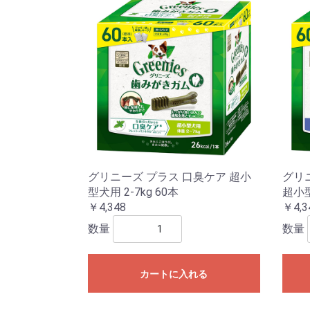
グリニーズ プラス 口臭ケア 超小
グリ
型犬用 2-7kg 60本
超小型
￥4,348
￥4,3
数量
数量
カートに入れる