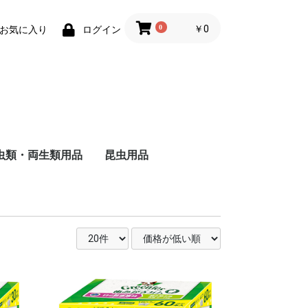
0
￥0
お気に入り
ログイン
虫類・両生類用品
昆虫用品
ザ
ャ
ド
ー
バ
る
し
る
い
ヘ
ォ
ー
・
用
被
る
い
維
用
成
る
猫
猫
の主食
食
のおやつ
用トイレ砂
用床材・巣材
用ケージ・ケー
小物類
巣・ハウス
ード
品
子犬用
成犬用
シニア犬用
フィルター・ろか材
フード
用品
去