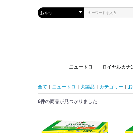
ニュートロ
ロイヤルカナ
犬製品
猫製品
犬用
猫用
ブ
カ
サ
ラ
機
ブ
カ
ラ
機
全て
|
ニュートロ
|
犬製品
|
カテゴリー
|
お
齢
齢
6件
の商品が見つかりました