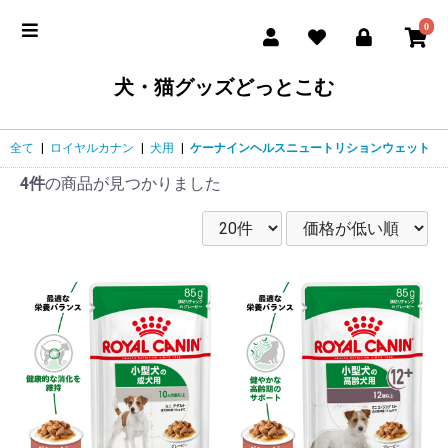
0
犬・猫グッズどっとこむ
全て
|
ロイヤルカナン
|
犬用
|
ケーナインヘルスニュートリションウェット
4件
の商品が見つかりました