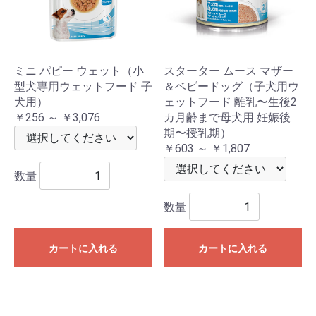
ミニ パピー ウェット（小
スターター ムース マザー
型犬専用ウェットフード 子
＆ベビードッグ（子犬用ウ
犬用）
ェットフード 離乳〜生後2
￥256 ～ ￥3,076
カ月齢まで母犬用 妊娠後
期〜授乳期）
￥603 ～ ￥1,807
数量
数量
カートに入れる
カートに入れる