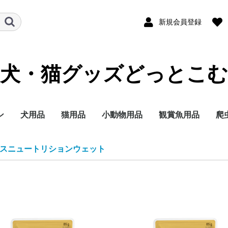
新規会員登録
犬・猫グッズどっとこむ
ン
犬用品
猫用品
小動物用品
観賞魚用品
爬
ランド
テゴリー
イズ別に探す
イフステージ（年
能で選ぶ
ランド
テゴリー
イフステージ（年
能で選ぶ
ドライフード
ウェットフード
ミルク
おやつ
サプリメント
トイレ用品
ペットシーツ
オムツ
サークル・ゲート
ケア・お手入れ用品
しつけ
消臭・除菌
ブリードヘルスニュー
ブリードヘルスニュー
サイズヘルスニュート
ケーナインケアニュー
ケーナインヘルスニュ
ライフステージ（年
フィーラインブリード
フィーラインケアニュ
フィーラインヘルスニ
フィーラインヘルスニ
フィーラインケアニュ
ドライフード
ウェットフード
おやつ
ミルク
サプリメント
トイレ用品
猫砂
おもちゃ
ケア・お手入れ用品
しつけ
消臭・除菌
ナチュラルチョイス
シュプレモ
ワイルドレシピ
グリニーズ
ドライフード
ウェットフード
おやつ
超小型4kg以下
小型犬4~10kg
中型犬10~25kg
大型犬25kg以上
子犬 生後8か月まで
成犬 生後9か月から6
シニア犬 7歳以上
エイジングケアをした
歯の健康を保ちたい
穀物フリーでおなかに
食事の好き嫌いが激し
食物アレルギーが気に
肥満傾向なので減量し
避妊・去勢した愛犬に
ナチュラルチョイス
ワイルドレシピ
デイリーディッシュ
グリニーズ
ドライフード
ウェットフード
おやつ
子猫用
成猫用
シニア猫用
エイジングケアをした
穀物フリーでお腹にや
歯の健康を保ちたい
食事の好き嫌いが激し
尿路の健康を配慮した
肥満傾向なので減量し
避妊・去勢した愛猫に
皮膚・被毛ケア
毛玉をよく吐く
フード
用品
セレクトバランス
プロフェッショナルバ
子犬用
成犬用
シニア犬用
成犬用
シャンプー・リンス
チワワ
ダックスフンド
プードル
柴犬
ミニチュアシュナウ
ヨークシャーテリア
シーズー
ポメラニアン
キャバリアキングチ
マルチーズ
パグ
フレンチブルドッグ
ジャーマンシェパー
ゴールデンレトリバ
ラブラドールレトリ
チワワ
ダックスフンド
プードル
超小型犬 4㎏以下
小型犬 1～10kg
中型犬 11～25kg
大型犬 26kg以上
食事にこだわりがあ
適正体重の維持が難
皮膚が敏感な犬用
肥満気味の犬用
胃腸が敏感な犬用
歯垢・歯石が気にな
健康な尿を維持した
授乳期&離乳期
小型犬
子犬
成犬
シニア犬
アメリカンショート
ノルウェージャンフ
ブリティッシュショ
ラグドール
ペルシャ・チンチラ
メインクーン
シャム
毛玉が気になる成猫
肥満気味の成猫用
健康で美しい皮膚・
歯垢・歯石が気にな
健康な尿を維持した
健康なおなか・便を
おねだりの多い成猫
授乳期&離乳期
成長期
成猫期
室内で生活する猫用
食が細くやせ気味の
食事にこだわりがあ
適度に運動をする成
避妊・去勢している
高齢期
老齢期
授乳期&離乳期
成長期
成猫期
中高齢期
高齢期
フード
用品
セレクトバランス
Catit
ウェルネス
リブクリア
小動物
鳥の主
小動物
小動物
小動物
小動物
小鳥用
小鳥用
フ
用
スニュートリションウェット
）
）
トリション
トリションウェット
リション
トリション
ートリションウェット
齢）
ニュートリション
ートリション
ュートリション
ュートリションウェッ
ートリションウェット
歳まで
い
やさしい
い
なる
たい
配慮したい
い
さしい
い
い
たい
配慮したい
ランス
ー
ールズ
ー
犬用
く食用旺盛、避妊・
犬用
犬用
アー
レストキャット
トヘアー
ヒマラヤン
毛を保ちたい成猫用
成猫用
成猫用
持したい
猫用
成猫用
用
用
ス
ト
勢で太りやすい犬用