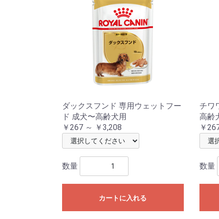
ダックスフンド 専用ウェットフー
チワ
ド 成犬〜高齢犬用
高齢
￥267 ～ ￥3,208
￥267
数量
数量
カートに入れる