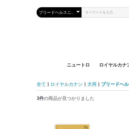
ニュートロ
ロイヤルカナ
犬製品
猫製品
犬用
猫用
ブ
カ
サ
ラ
機
ブ
カ
ラ
機
全て
|
ロイヤルカナン
|
犬用
|
ブリードヘル
齢
齢
3件
の商品が見つかりました