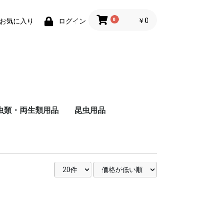
0
￥0
お気に入り
ログイン
虫類・両生類用品
昆虫用品
ザ
ャ
ド
ー
バ
る
し
る
い
ヘ
ォ
ー
・
用
被
る
い
維
用
成
る
猫
猫
の主食
食
のおやつ
用トイレ砂
用床材・巣材
用ケージ・ケー
小物類
巣・ハウス
ード
品
子犬用
成犬用
シニア犬用
フィルター・ろか材
フード
用品
去