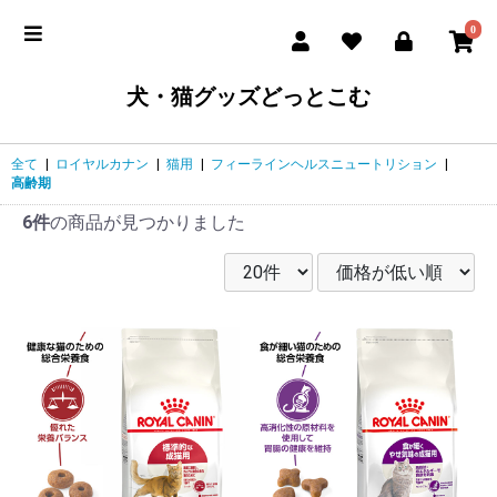
0
犬・猫グッズどっとこむ
全て
|
ロイヤルカナン
|
猫用
|
フィーラインヘルスニュートリション
|
高齢期
6件
の商品が見つかりました