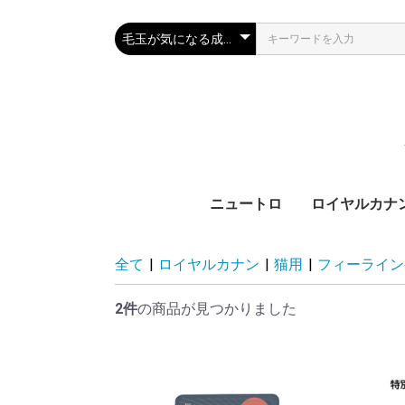
ニュートロ
ロイヤルカナ
犬製品
猫製品
犬用
猫用
ブ
カ
サ
ラ
機
ブ
カ
ラ
機
全て
|
ロイヤルカナン
|
猫用
|
フィーライン
齢
齢
2件
の商品が見つかりました