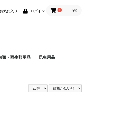
0
￥0
お気に入り
ログイン
虫類・両生類用品
昆虫用品
ザ
ャ
ド
ー
バ
る
し
る
い
ヘ
ォ
ー
・
用
被
る
い
維
用
成
る
猫
猫
の主食
食
のおやつ
用トイレ砂
用床材・巣材
用ケージ・ケー
小物類
巣・ハウス
ード
品
子犬用
成犬用
シニア犬用
フィルター・ろか材
フード
用品
去