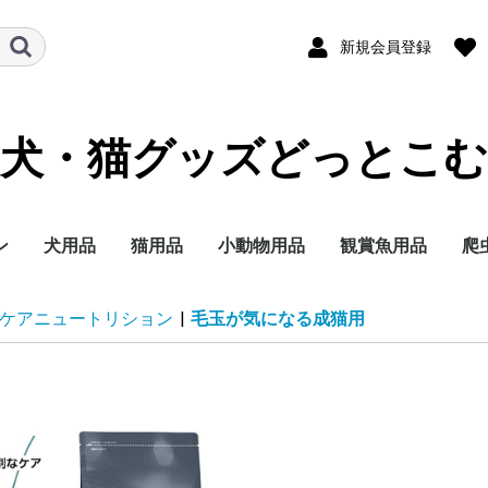
新規会員登録
犬・猫グッズどっとこむ
ン
犬用品
猫用品
小動物用品
観賞魚用品
爬
ランド
テゴリー
イズ別に探す
イフステージ（年
能で選ぶ
ランド
テゴリー
イフステージ（年
能で選ぶ
ドライフード
ウェットフード
ミルク
おやつ
サプリメント
トイレ用品
ペットシーツ
オムツ
サークル・ゲート
ケア・お手入れ用品
しつけ
消臭・除菌
ブリードヘルスニュー
ブリードヘルスニュー
サイズヘルスニュート
ケーナインケアニュー
ケーナインヘルスニュ
ライフステージ（年
フィーラインブリード
フィーラインケアニュ
フィーラインヘルスニ
フィーラインヘルスニ
フィーラインケアニュ
ドライフード
ウェットフード
おやつ
ミルク
サプリメント
トイレ用品
猫砂
おもちゃ
ケア・お手入れ用品
しつけ
消臭・除菌
ナチュラルチョイス
シュプレモ
ワイルドレシピ
グリニーズ
ドライフード
ウェットフード
おやつ
超小型4kg以下
小型犬4~10kg
中型犬10~25kg
大型犬25kg以上
子犬 生後8か月まで
成犬 生後9か月から6
シニア犬 7歳以上
エイジングケアをした
歯の健康を保ちたい
穀物フリーでおなかに
食事の好き嫌いが激し
食物アレルギーが気に
肥満傾向なので減量し
避妊・去勢した愛犬に
ナチュラルチョイス
ワイルドレシピ
デイリーディッシュ
グリニーズ
ドライフード
ウェットフード
おやつ
子猫用
成猫用
シニア猫用
エイジングケアをした
穀物フリーでお腹にや
歯の健康を保ちたい
食事の好き嫌いが激し
尿路の健康を配慮した
肥満傾向なので減量し
避妊・去勢した愛猫に
皮膚・被毛ケア
毛玉をよく吐く
フード
用品
セレクトバランス
プロフェッショナルバ
子犬用
成犬用
シニア犬用
成犬用
シャンプー・リンス
チワワ
ダックスフンド
プードル
柴犬
ミニチュアシュナウ
ヨークシャーテリア
シーズー
ポメラニアン
キャバリアキングチ
マルチーズ
パグ
フレンチブルドッグ
ジャーマンシェパー
ゴールデンレトリバ
ラブラドールレトリ
チワワ
ダックスフンド
プードル
超小型犬 4㎏以下
小型犬 1～10kg
中型犬 11～25kg
大型犬 26kg以上
食事にこだわりがあ
適正体重の維持が難
皮膚が敏感な犬用
肥満気味の犬用
胃腸が敏感な犬用
歯垢・歯石が気にな
健康な尿を維持した
授乳期&離乳期
小型犬
子犬
成犬
シニア犬
アメリカンショート
ノルウェージャンフ
ブリティッシュショ
ラグドール
ペルシャ・チンチラ
メインクーン
シャム
毛玉が気になる成猫
肥満気味の成猫用
健康で美しい皮膚・
歯垢・歯石が気にな
健康な尿を維持した
健康なおなか・便を
おねだりの多い成猫
授乳期&離乳期
成長期
成猫期
室内で生活する猫用
食が細くやせ気味の
食事にこだわりがあ
適度に運動をする成
避妊・去勢している
高齢期
老齢期
授乳期&離乳期
成長期
成猫期
中高齢期
高齢期
フード
用品
セレクトバランス
Catit
ウェルネス
リブクリア
小動物
鳥の主
小動物
小動物
小動物
小動物
小鳥用
小鳥用
フ
用
ケアニュートリション
|
毛玉が気になる成猫用
）
）
トリション
トリションウェット
リション
トリション
ートリションウェット
齢）
ニュートリション
ートリション
ュートリション
ュートリションウェッ
ートリションウェット
歳まで
い
やさしい
い
なる
たい
配慮したい
い
さしい
い
い
たい
配慮したい
ランス
ー
ールズ
ー
犬用
く食用旺盛、避妊・
犬用
犬用
アー
レストキャット
トヘアー
ヒマラヤン
毛を保ちたい成猫用
成猫用
成猫用
持したい
猫用
成猫用
用
用
ス
ト
勢で太りやすい犬用