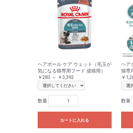
ヘアボール ケア ウェット（毛玉が
ヘア
気になる猫専用フード 成猫用）
猫専
￥283 ～ ￥3,392
￥1,2
数量
数量
カートに入れる