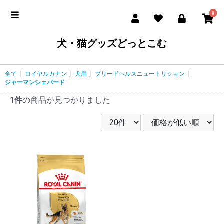
0
犬・猫グッズどっとこむ
全て
|
ロイヤルカナン
|
犬用
|
ブリードヘルスニュートリション
|
ジャーマンシェパード
1件
の商品が見つかりました