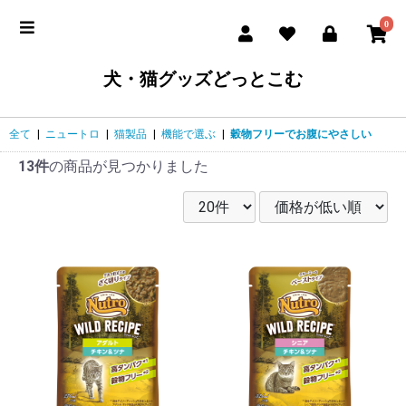
0
犬・猫グッズどっとこむ
全て
|
ニュートロ
|
猫製品
|
機能で選ぶ
|
穀物フリーでお腹にやさしい
13件
の商品が見つかりました