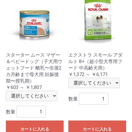
スターター ムース マザー
エクストラ スモール アダ
＆ベビードッグ（子犬用ウ
ルト 8+（超小型犬専用フ
ェットフード 離乳〜生後2
ード 中高齢犬用）
カ月齢まで母犬用 妊娠後
￥1,372 ～ ￥6,171
期〜授乳期）
￥603 ～ ￥1,807
数量
数量
カートに入れる
カートに入れる