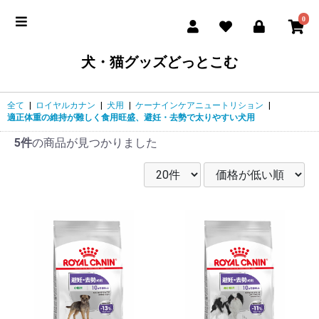
0
犬・猫グッズどっとこむ
全て
|
ロイヤルカナン
|
犬用
|
ケーナインケアニュートリション
|
適正体重の維持が難しく食用旺盛、避妊・去勢で太りやすい犬用
5件
の商品が見つかりました