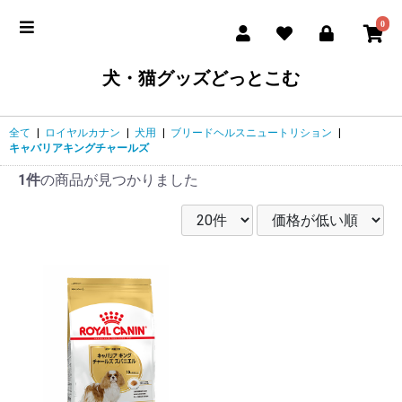
0
犬・猫グッズどっとこむ
全て
|
ロイヤルカナン
|
犬用
|
ブリードヘルスニュートリション
|
キャバリアキングチャールズ
1件
の商品が見つかりました