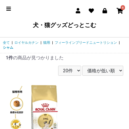
0
犬・猫グッズどっとこむ
全て
|
ロイヤルカナン
|
猫用
|
フィーラインブリードニュートリション
|
シャム
1件
の商品が見つかりました