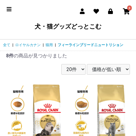
0
犬・猫グッズどっとこむ
全て
|
ロイヤルカナン
|
猫用
|
フィーラインブリードニュートリション
8件
の商品が見つかりました