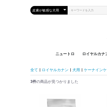
ニュートロ
ロイヤルカナ
犬製品
猫製品
犬用
猫用
ブ
カ
サ
ラ
機
ブ
カ
ラ
機
全て
|
ロイヤルカナン
|
犬用
|
ケーナインケ
齢
齢
3件
の商品が見つかりました