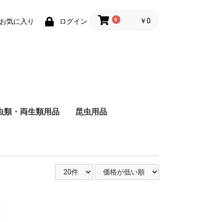
0
￥0
お気に入り
ログイン
虫類・両生類用品
昆虫用品
ザ
ャ
ド
ー
バ
る
し
る
い
ヘ
ォ
ー
・
用
被
る
い
維
用
成
る
猫
猫
の主食
食
のおやつ
用トイレ砂
用床材・巣材
用ケージ・ケー
小物類
巣・ハウス
ード
品
子犬用
成犬用
シニア犬用
フィルター・ろか材
フード
用品
去