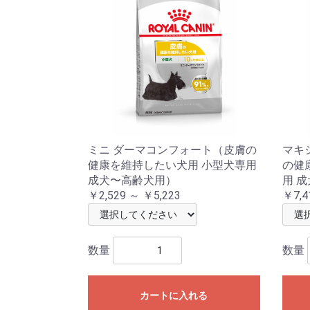
ミニ ダーマコンフォート（皮膚の
マキ
健康を維持したい犬用 小型犬専用
の健
成犬〜高齢犬用）
用 
￥2,529 ～ ￥5,223
￥7,4
数量
数量
カートに入れる