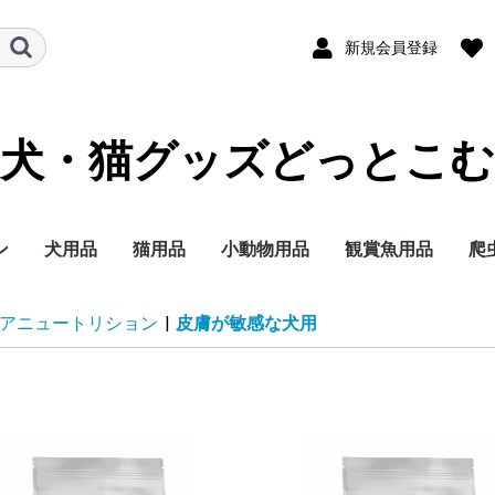
新規会員登録
犬・猫グッズどっとこむ
ン
犬用品
猫用品
小動物用品
観賞魚用品
爬
ランド
テゴリー
イズ別に探す
イフステージ（年
能で選ぶ
ランド
テゴリー
イフステージ（年
能で選ぶ
ドライフード
ウェットフード
ミルク
おやつ
サプリメント
トイレ用品
ペットシーツ
オムツ
サークル・ゲート
ケア・お手入れ用品
しつけ
消臭・除菌
ブリードヘルスニュー
ブリードヘルスニュー
サイズヘルスニュート
ケーナインケアニュー
ケーナインヘルスニュ
ライフステージ（年
フィーラインブリード
フィーラインケアニュ
フィーラインヘルスニ
フィーラインヘルスニ
フィーラインケアニュ
ドライフード
ウェットフード
おやつ
ミルク
サプリメント
トイレ用品
猫砂
おもちゃ
ケア・お手入れ用品
しつけ
消臭・除菌
ナチュラルチョイス
シュプレモ
ワイルドレシピ
グリニーズ
ドライフード
ウェットフード
おやつ
超小型4kg以下
小型犬4~10kg
中型犬10~25kg
大型犬25kg以上
子犬 生後8か月まで
成犬 生後9か月から6
シニア犬 7歳以上
エイジングケアをした
歯の健康を保ちたい
穀物フリーでおなかに
食事の好き嫌いが激し
食物アレルギーが気に
肥満傾向なので減量し
避妊・去勢した愛犬に
ナチュラルチョイス
ワイルドレシピ
デイリーディッシュ
グリニーズ
ドライフード
ウェットフード
おやつ
子猫用
成猫用
シニア猫用
エイジングケアをした
穀物フリーでお腹にや
歯の健康を保ちたい
食事の好き嫌いが激し
尿路の健康を配慮した
肥満傾向なので減量し
避妊・去勢した愛猫に
皮膚・被毛ケア
毛玉をよく吐く
フード
用品
セレクトバランス
プロフェッショナルバ
子犬用
成犬用
シニア犬用
成犬用
シャンプー・リンス
チワワ
ダックスフンド
プードル
柴犬
ミニチュアシュナウ
ヨークシャーテリア
シーズー
ポメラニアン
キャバリアキングチ
マルチーズ
パグ
フレンチブルドッグ
ジャーマンシェパー
ゴールデンレトリバ
ラブラドールレトリ
チワワ
ダックスフンド
プードル
超小型犬 4㎏以下
小型犬 1～10kg
中型犬 11～25kg
大型犬 26kg以上
食事にこだわりがあ
適正体重の維持が難
皮膚が敏感な犬用
肥満気味の犬用
胃腸が敏感な犬用
歯垢・歯石が気にな
健康な尿を維持した
授乳期&離乳期
小型犬
子犬
成犬
シニア犬
アメリカンショート
ノルウェージャンフ
ブリティッシュショ
ラグドール
ペルシャ・チンチラ
メインクーン
シャム
毛玉が気になる成猫
肥満気味の成猫用
健康で美しい皮膚・
歯垢・歯石が気にな
健康な尿を維持した
健康なおなか・便を
おねだりの多い成猫
授乳期&離乳期
成長期
成猫期
室内で生活する猫用
食が細くやせ気味の
食事にこだわりがあ
適度に運動をする成
避妊・去勢している
高齢期
老齢期
授乳期&離乳期
成長期
成猫期
中高齢期
高齢期
フード
用品
セレクトバランス
Catit
ウェルネス
リブクリア
小動物
鳥の主
小動物
小動物
小動物
小動物
小鳥用
小鳥用
フ
用
アニュートリション
|
皮膚が敏感な犬用
）
）
トリション
トリションウェット
リション
トリション
ートリションウェット
齢）
ニュートリション
ートリション
ュートリション
ュートリションウェッ
ートリションウェット
歳まで
い
やさしい
い
なる
たい
配慮したい
い
さしい
い
い
たい
配慮したい
ランス
ー
ールズ
ー
犬用
く食用旺盛、避妊・
犬用
犬用
アー
レストキャット
トヘアー
ヒマラヤン
毛を保ちたい成猫用
成猫用
成猫用
持したい
猫用
成猫用
用
用
ス
ト
勢で太りやすい犬用