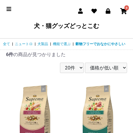
0
犬・猫グッズどっとこむ
全て
|
ニュートロ
|
犬製品
|
機能で選ぶ
|
穀物フリーでおなかにやさしい
6件
の商品が見つかりました